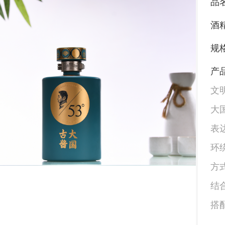
品名
酒
规格
产品
文
大
表
环
方
结
搭