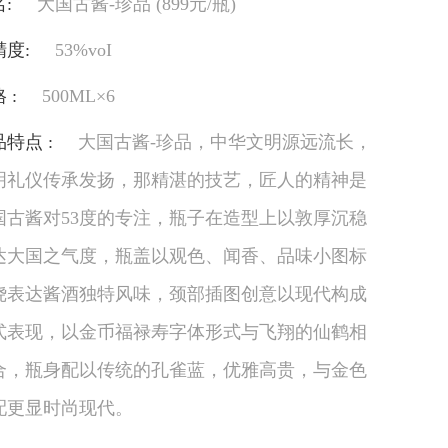
:
大国古酱-珍品 (899元/瓶)
精度:
53%voI
 :
500ML×6
特点 :
大国古酱-珍品，中华文明源远流长，
明礼仪传承发扬，那精湛的技艺，匠人的精神是
国古酱对53度的专注，瓶子在造型上以敦厚沉稳
达大国之气度，瓶盖以观色、闻香、品味小图标
绕表达酱酒独特风味，颈部插图创意以现代构成
式表现，以金币福禄寿字体形式与飞翔的仙鹤相
合，瓶身配以传统的孔雀蓝，优雅高贵，与金色
配更显时尚现代。